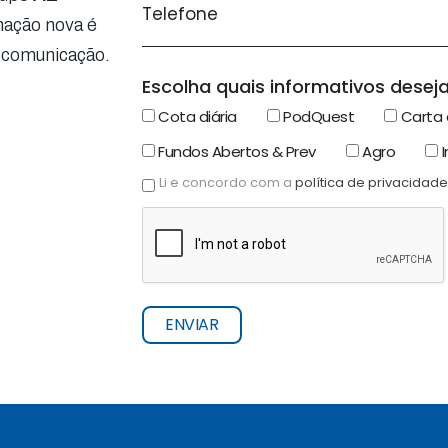
mação nova é
 comunicação.
Escolha quais informativos deseja
Cota diária
PodQuest
Carta 
Fundos Abertos & Prev
Agro
I
Li e concordo com a
política de privacidade
ENVIAR