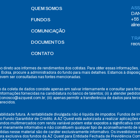
ASS
QUEM SOMOS
DAN
+55 
FUNDOS
alin
COMUNICAÇÃO
TR
DOCUMENTOS
rec
CONTATO
so direto aos informes de rendimentos dos cotistas. Para obter essas informaçõe
 Bolsa, procure a administradora do fundo para mais detalhes. Estamos à disposi
evem ser consultadas nas fontes mencionadas.
 da coleta de dados consiste apenas em salvar internamente e consultar para fins
s informações fornecidas na candidatura no banco de talentos; (ii) a atender pedid
nosco@azquest.com.br; (iii) apenas permitir a transferência de dados para terceir
ferecidos.
abilidade futura. A rentabilidade divulgada não é líquida de impostos. Fundos de
 Fundo Garantidor de Crédito. A AZ Quest está autorizada a realizar aplicações e
s fundos multimercados com renda variável podem estar expostos a significativa c
er meramente informativo e não constituem qualquer tipo de aconselhamento de in
ontidas nesse material são de caráter exclusivamente informativo. Os investidore
dora exclusiva dos fundos da AZ Quest para Entidade Fechada de Previdência Com