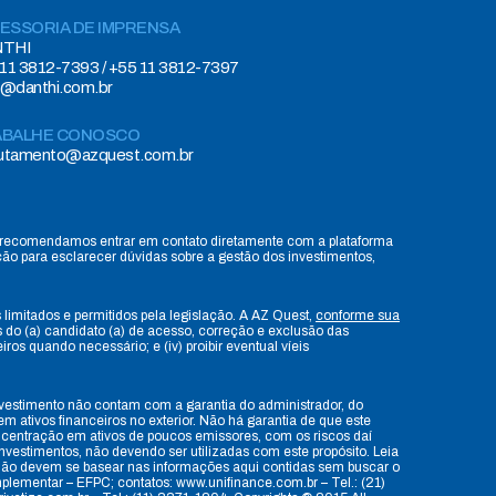
ESSORIA DE IMPRENSA
THI
11 3812-7393 / +55 11 3812-7397
e@danthi.com.br
ABALHE CONOSCO
rutamento@azquest.com.br
s, recomendamos entrar em contato diretamente com a plataforma
ção para esclarecer dúvidas sobre a gestão dos investimentos,
 limitados e permitidos pela legislação. A AZ Quest,
conforme sua
os do (a) candidato (a) de acesso, correção e exclusão das
os quando necessário; e (iv) proibir eventual víeis
 investimento não contam com a garantia do administrador, do
m ativos financeiros no exterior. Não há garantia de que este
oncentração em ativos de poucos emissores, com os riscos daí
vestimentos, não devendo ser utilizadas com este propósito. Leia
s não devem se basear nas informações aqui contidas sem buscar o
plementar – EFPC; contatos: www.unifinance.com.br – Tel.: (21)