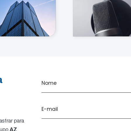
a
strar para
rupo
AZ