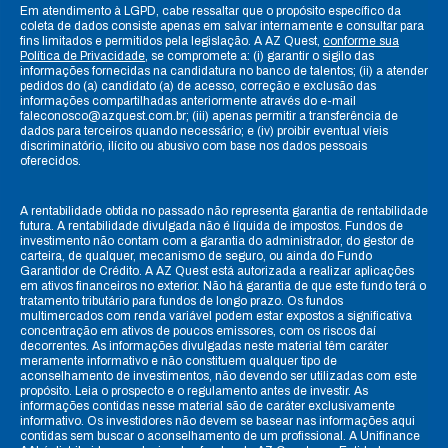
Em atendimento à LGPD, cabe ressaltar que o propósito específico da
coleta de dados consiste apenas em salvar internamente e consultar para
fins limitados e permitidos pela legislação. A AZ Quest,
conforme sua
Política de Privacidade
, se compromete a: (i) garantir o sigilo das
informações fornecidas na candidatura no banco de talentos; (ii) a atender
pedidos do (a) candidato (a) de acesso, correção e exclusão das
informações compartilhadas anteriormente através do e-mail
faleconosco@azquest.com.br; (iii) apenas permitir a transferência de
dados para terceiros quando necessário; e (iv) proibir eventual víeis
discriminatório, ilícito ou abusivo com base nos dados pessoais
oferecidos.
A rentabilidade obtida no passado não representa garantia de rentabilidade
futura. A rentabilidade divulgada não é líquida de impostos. Fundos de
investimento não contam com a garantia do administrador, do gestor de
carteira, de qualquer, mecanismo de seguro, ou ainda do Fundo
Garantidor de Crédito. A AZ Quest está autorizada a realizar aplicações
em ativos financeiros no exterior. Não há garantia de que este fundo terá o
tratamento tributário para fundos de longo prazo. Os fundos
multimercados com renda variável podem estar expostos a significativa
concentração em ativos de poucos emissores, com os riscos daí
decorrentes. As informações divulgadas neste material têm caráter
meramente informativo e não constituem qualquer tipo de
aconselhamento de investimentos, não devendo ser utilizadas com este
propósito. Leia o prospecto e o regulamento antes de investir. As
informações contidas nesse material são de caráter exclusivamente
informativo. Os investidores não devem se basear nas informações aqui
contidas sem buscar o aconselhamento de um profissional. A Unifinance