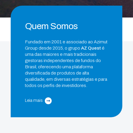
Quem Somos
Fundado em 2001 e associado ao Azimut
Group desde 2015, o grupo
AZ Quest
é
uma das maiores e mais tradicionais
gestoras independentes de fundos do
Brasil, oferecendo uma plataforma
diversificada de produtos de alta
qualidade, em diversas estratégias e para
todos os perfis de investidores.
Leia mais