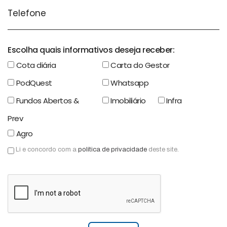
Escolha quais informativos deseja receber:
Cota diária
Carta do Gestor
PodQuest
Whatsapp
Fundos Abertos &
Imobiliário
Infra
Prev
Agro
Li e concordo com a
política de privacidade
deste site.