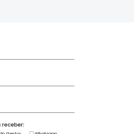
 receber:
do Gestor
Whatsapp