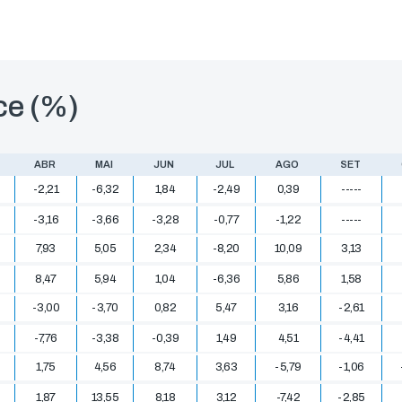
ce (%)
ABR
MAI
JUN
JUL
AGO
SET
-2,21
-6,32
1,84
-2,49
0,39
-----
-3,16
-3,66
-3,28
-0,77
-1,22
-----
7,93
5,05
2,34
-8,20
10,09
3,13
8,47
5,94
1,04
-6,36
5,86
1,58
-3,00
-3,70
0,82
5,47
3,16
-2,61
-7,76
-3,38
-0,39
1,49
4,51
-4,41
1,75
4,56
8,74
3,63
-5,79
-1,06
1,87
13,55
8,18
3,12
-7,42
-2,85