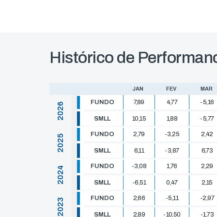
Histórico de Performan
JAN
FEV
MAR
FUNDO
7,89
4,77
-5,16
2026
SMLL
10,15
1,88
-5,77
FUNDO
2,79
-3,25
2,42
2025
SMLL
6,11
-3,87
6,73
FUNDO
-3,08
1,76
2,29
2024
SMLL
-6,51
0,47
2,15
FUNDO
2,66
-5,11
-2,97
2023
SMLL
2,89
-10,50
-1,73