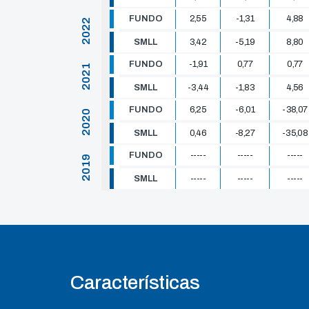
FUNDO
2,55
-1,31
4,88
2022
SMLL
3,42
-5,19
8,80
FUNDO
-1,91
0,77
0,77
2021
SMLL
-3,44
-1,83
4,56
FUNDO
6,25
-6,01
-38,07
2020
SMLL
0,46
-8,27
-35,08
FUNDO
-----
-----
-----
2019
SMLL
-----
-----
-----
Características