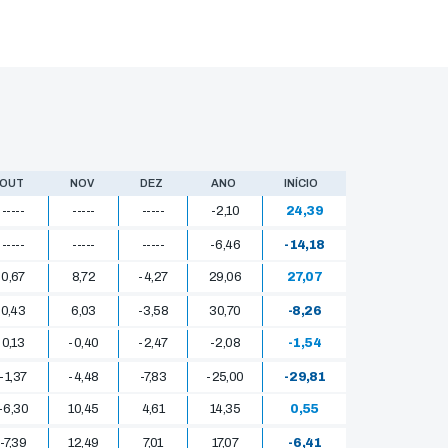
OUT
NOV
DEZ
ANO
INÍCIO
-----
-----
-----
-2,10
24,39
-----
-----
-----
-6,46
-14,18
0,67
8,72
-4,27
29,06
27,07
0,43
6,03
-3,58
30,70
-8,26
0,13
-0,40
-2,47
-2,08
-1,54
-1,37
-4,48
-7,83
-25,00
-29,81
-6,30
10,45
4,61
14,35
0,55
-7,39
12,49
7,01
17,07
-6,41