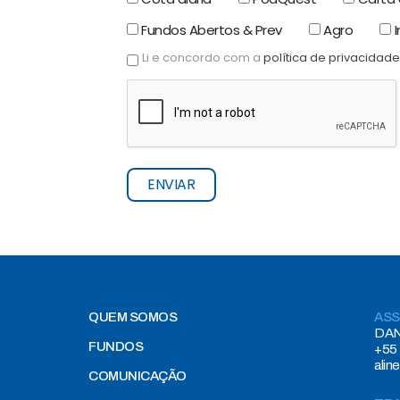
Fundos Abertos & Prev
Agro
I
Li e concordo com a
política de privacidade
ENVIAR
QUEM SOMOS
ASS
DAN
FUNDOS
+55 
alin
COMUNICAÇÃO