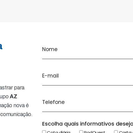
a
strar para
rupo
AZ
mação nova é
 comunicação.
Escolha quais informativos deseja
Cota diária
PodQuest
Carta 