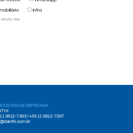
mobiliário
Infra
deste site.
ESSORIA DE IMPRENSA
THI
11 3812-7393 / +55 11 3812-7397
e@danthi.com.br