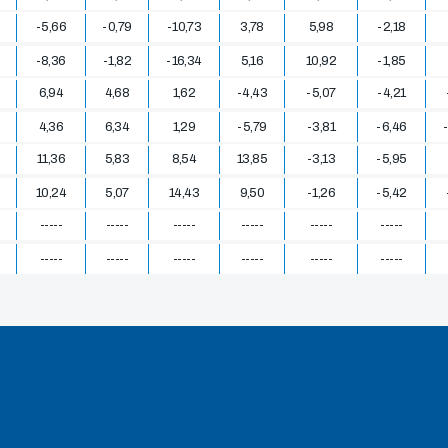
-5,66
-0,79
-10,73
3,78
5,98
-2,18
-8,36
-1,82
-16,34
5,16
10,92
-1,85
6,94
4,68
1,62
-4,43
-5,07
-4,21
4,36
6,34
1,29
-5,79
-3,81
-6,46
11,36
5,83
8,54
13,85
-3,13
-5,95
10,24
5,07
14,43
9,50
-1,26
-5,42
-----
-----
-----
-----
-----
-----
-----
-----
-----
-----
-----
-----