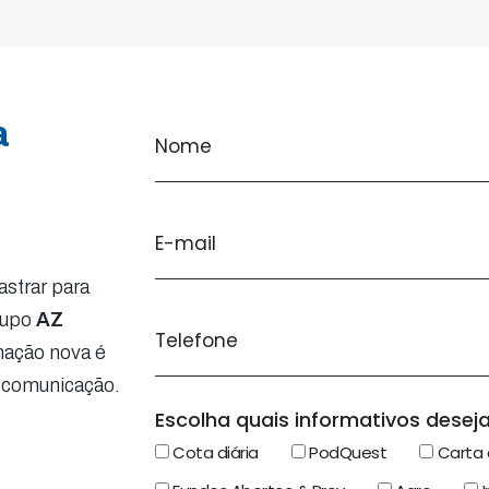
a
strar para
rupo
AZ
mação nova é
 comunicação.
Escolha quais informativos deseja
Cota diária
PodQuest
Carta 