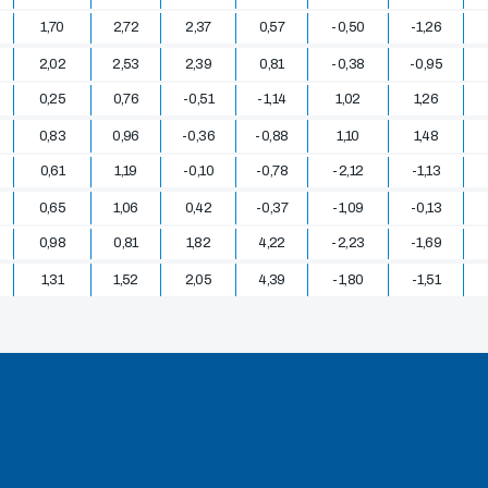
1,70
2,72
2,37
0,57
-0,50
-1,26
2,02
2,53
2,39
0,81
-0,38
-0,95
0,25
0,76
-0,51
-1,14
1,02
1,26
0,83
0,96
-0,36
-0,88
1,10
1,48
0,61
1,19
-0,10
-0,78
-2,12
-1,13
0,65
1,06
0,42
-0,37
-1,09
-0,13
0,98
0,81
1,82
4,22
-2,23
-1,69
1,31
1,52
2,05
4,39
-1,80
-1,51