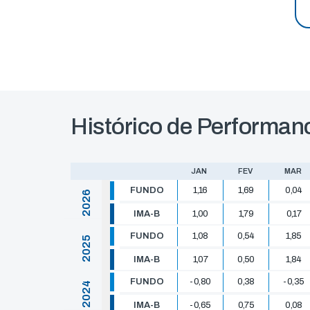
Histórico de Performan
JAN
FEV
MAR
FUNDO
1,16
1,69
0,04
2026
IMA-B
1,00
1,79
0,17
FUNDO
1,08
0,54
1,85
2025
IMA-B
1,07
0,50
1,84
FUNDO
-0,80
0,38
-0,35
2024
IMA-B
-0,65
0,75
0,08