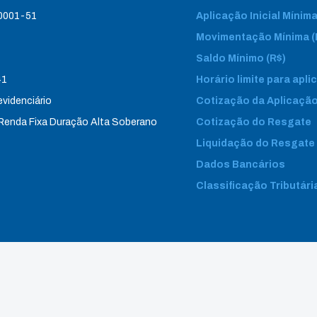
/0001-51
Aplicação Inicial Mínima
Movimentação Mínima (
Saldo Mínimo (R$)
41
Horário limite para apl
evidenciário
Cotização da Aplicaçã
 Renda Fixa Duração Alta Soberano
Cotização do Resgate
Liquidação do Resgate
Dados Bancários
Classificação Tributári