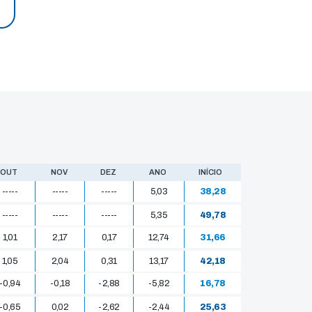
OUT
NOV
DEZ
ANO
INÍCIO
-----
-----
-----
5,03
38,28
-----
-----
-----
5,35
49,78
1,01
2,17
0,17
12,74
31,66
1,05
2,04
0,31
13,17
42,18
-0,94
-0,18
-2,88
-5,82
16,78
-0,65
0,02
-2,62
-2,44
25,63