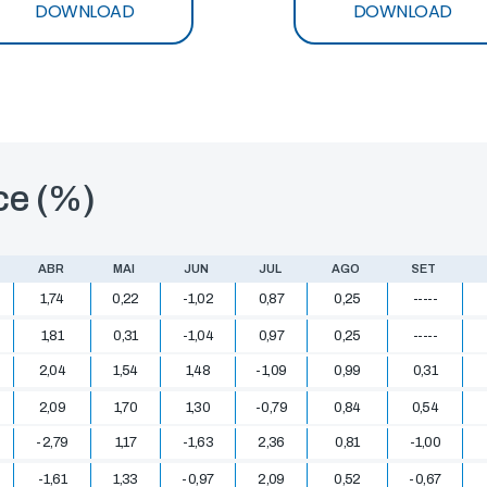
DOWNLOAD
DOWNLOAD
ce (%)
ABR
MAI
JUN
JUL
AGO
SET
1,74
0,22
-1,02
0,87
0,25
-----
1,81
0,31
-1,04
0,97
0,25
-----
2,04
1,54
1,48
-1,09
0,99
0,31
2,09
1,70
1,30
-0,79
0,84
0,54
-2,79
1,17
-1,63
2,36
0,81
-1,00
-1,61
1,33
-0,97
2,09
0,52
-0,67