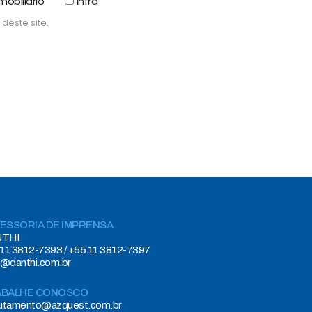
mobiliário
Infra
deste site.
ESSORIA DE IMPRENSA
THI
11 3812-7393 / +55 11 3812-7397
e@danthi.com.br
ABALHE CONOSCO
rutamento@azquest.com.br