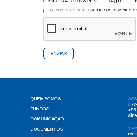
Fundos Abertos & Prev
Agro
I
Li e concordo com a
política de privacidade
ENVIAR
QUEM SOMOS
ASS
DAN
FUNDOS
+55 
alin
COMUNICAÇÃO
TR
DOCUMENTOS
rec