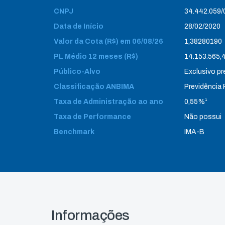
CNPJ
34.442.059
Data de Início
28/02/2020
Valor da Cota (R$) em 06/08/26
1,38280190
PL Médio 12 meses (R$)
14.153.565,
Público-Alvo
Exclusivo pr
Classificação ANBIMA
Previdência
Taxa de Administração ao ano
0,55%¹
Taxa de Performance
Não possui
Benchmark
IMA-B
Informações