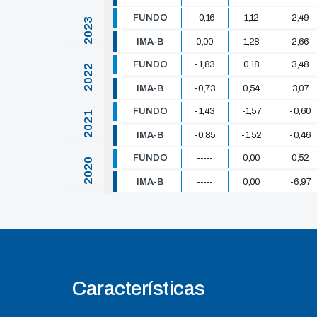
FUNDO
-0,16
1,12
2,49
2023
IMA-B
0,00
1,28
2,66
FUNDO
-1,83
0,18
3,48
2022
IMA-B
-0,73
0,54
3,07
FUNDO
-1,43
-1,57
-0,60
2021
IMA-B
-0,85
-1,52
-0,46
FUNDO
-----
0,00
0,52
2020
IMA-B
-----
0,00
-6,97
Características